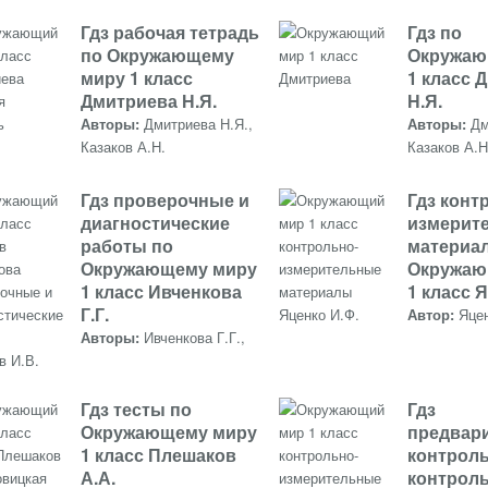
Гдз рабочая тетрадь
Гдз по
по Окружающему
Окружаю
миру 1 класс
1 класс 
Дмитриева Н.Я.
Н.Я.
Авторы:
Дмитриева Н.Я.,
Авторы:
Дм
Казаков А.Н.
Казаков А.Н
Гдз проверочные и
Гдз конт
диагностические
измерит
работы по
материал
Окружающему миру
Окружаю
1 класс Ивченкова
1 класс 
Г.Г.
Автор:
Яце
Авторы:
Ивченкова Г.Г.,
в И.В.
Гдз тесты по
Гдз
Окружающему миру
предвар
1 класс Плешаков
контроль
А.А.
контроль