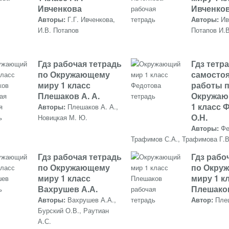
Ивченкова
Ивченков
Авторы:
Г.Г. Ивченкова,
Авторы:
Ив
И.В. Потапов
Потапов И.В
Гдз рабочая тетрадь
Гдз тетр
по Окружающему
самосто
миру 1 класс
работы 
Плешаков А. А.
Окружаю
1 класс 
Авторы:
Плешаков А. А.,
О.Н.
Новицкая М. Ю.
Авторы:
Фе
Трафимов С.А., Трафимова Г.В
Гдз рабочая тетрадь
Гдз рабо
по Окружающему
по Окру
миру 1 класс
миру 1 к
Вахрушев А.А.
Плешаков
Авторы:
Вахрушев А.А.,
Автор:
Пле
Бурский О.В., Раутиан
А.С.