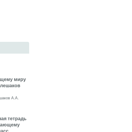
щему миру
Плешаков
шаков А.А.
чая тетрадь
жающему
ласс