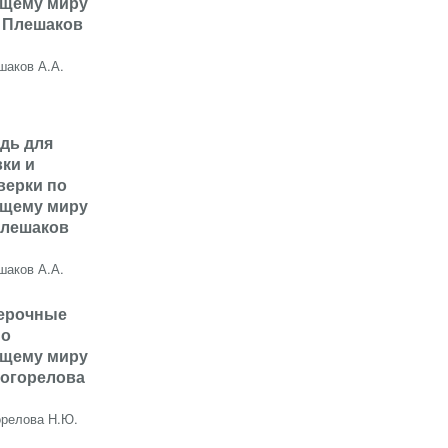
щему миру
с Плешаков
шаков А.А.
адь для
ки и
верки по
щему миру
Плешаков
шаков А.А.
верочные
по
щему миру
Погорелова
орелова Н.Ю.