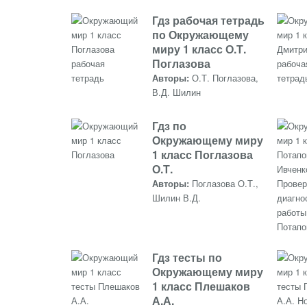
Гдз рабочая тетрадь
по Окружающему
миру 1 класс О.Т.
Поглазова
Авторы:
О.Т. Поглазова,
В.Д. Шилин
Гдз по
Окружающему миру
1 класс Поглазова
О.Т.
Авторы:
Поглазова О.Т.,
Шилин В.Д.
Потапо
Гдз тесты по
Окружающему миру
1 класс Плешаков
А.А.