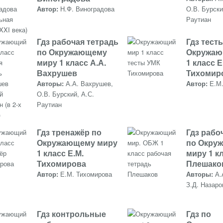
Автор:
Н.Ф. Виноградова
О.В. Бурски
Раутиан
Гдз рабочая тетрадь
Гдз тест
по Окружающему
Окружаю
миру 1 класс А.А.
1 класс Е
Вахрушев
Тихомир
Авторы:
А.А. Вахрушев,
Автор:
Е.М
О.В. Бурский, А.С.
Раутиан
Гдз тренажёр по
Гдз рабо
Окружающему миру
по Окру
1 класс Е.М.
миру 1 кл
Тихомирова
Плешако
Автор:
Е.М. Тихомирова
Авторы:
А.
З.Д. Назаро
Гдз контрольные
Гдз по