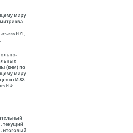
щему миру
Дмитриева
итриева Н.Я.,
.
рольно-
ельные
ы (ким) по
щему миру
Яценко И.Ф.
нко И.Ф.
ительный
. текущий
. итоговый