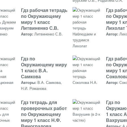
Бурский О.В., Родыгина О.А.
Гдз рабочая тетрадь
Гдз рабо
по Окружающему
по Окру
миру 1 класс
миру 1 к
Литвиненко С.В.
Лихолат 
Автор:
Литвиненко С.В.
Автор:
Лих
Гдз по
Гдз рабо
Окружающему миру
по Окру
1 класс В.А.
миру 1 к
Самкова
Соколова
Авторы:
В.А. Самкова,
Автор:
Сок
Н.И. Романова
Гдз тетрадь для
Гдз по
проверочных работ
Окружаю
по Окружающему
1 класс А
миру 1 класс Н.Ф.
Вахруше
Виноградова
Авторы:
А.