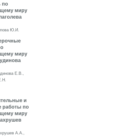
 по
щему миру
Глаголева
ипова Ю.И.
верочные
по
щему миру
Чудинова
динова Е.В.,
Е.Н.
ятельные и
е работы по
щему миру
Вахрушев
хрушев А.А.,