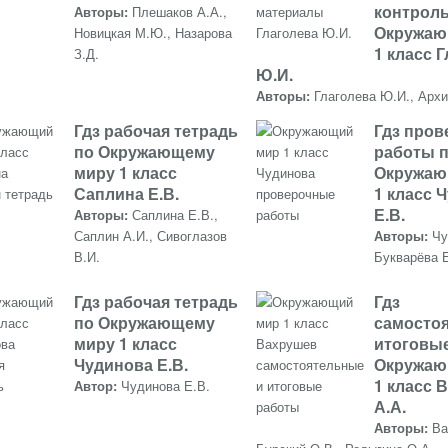
контроль
Авторы:
Плешаков А.А.,
Окружаю
Новицкая М.Ю., Назарова
1 класс 
З.Д.
Ю.И.
Авторы:
Глаголева Ю.И., Арх
Гдз рабочая тетрадь
Гдз про
по Окружающему
работы 
миру 1 класс
Окружаю
Саплина Е.В.
1 класс 
Е.В.
Авторы:
Саплина Е.В.,
Саплин А.И., Сивоглазов
Авторы:
Чу
В.И.
Букварёва 
Гдз рабочая тетрадь
Гдз
по Окружающему
самосто
миру 1 класс
итоговы
Чудинова Е.В.
Окружаю
1 класс 
Автор:
Чудинова Е.В.
А.А.
Авторы:
Ва