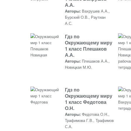
А.А.
Авторы:
Вахрушев А.А.,
Бурский О.В., Раутиан
А.С.
Гдз по
Окружающему миру
1 класс Плешаков
А.А.
Авторы:
Плешаков А.А.,
Новицкая М.Ю.
Гдз по
Окружающему миру
1 класс Федотова
О.Н.
Авторы:
Федотова О.Н.,
Трафимова Г.В., Трафимов
С.А.