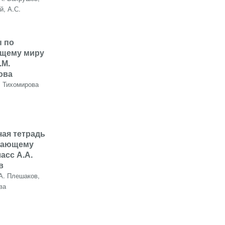
й, А.С.
ы по
щему миру
.М.
ова
. Тихомирова
чая тетрадь
жающему
асс А.А.
в
А. Плешаков,
ва