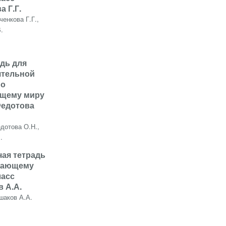
а Г.Г.
ченкова Г.Г.,
.
адь для
ятельной
по
щему миру
Федотова
дотова О.Н.,
.
чая тетрадь
жающему
ласс
 А.А.
шаков А.А.