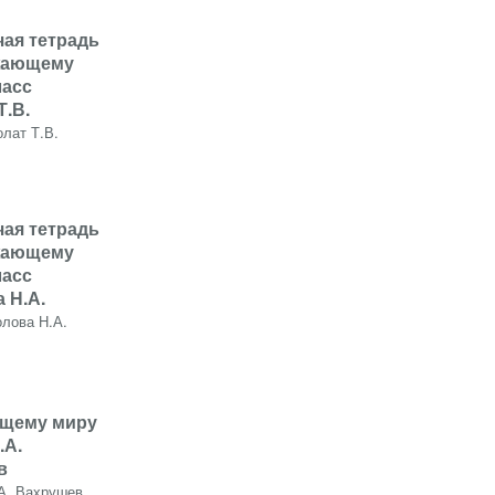
чая тетрадь
жающему
ласс
Т.В.
олат Т.В.
чая тетрадь
жающему
ласс
 Н.А.
олова Н.А.
щему миру
.А.
в
А. Вахрушев,