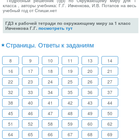
Подробный решебник (гдз) по Окружающему миру для 1
класса , авторы учебника: Г.Г. Ивченкова, И.В. Потапов на весь
учебный год от Спиши.нет
ГДЗ к рабочей тетради по окружающему миру за 1 класс
Ивченкова Г.Г.
посмотреть тут
Страницы. Ответы к заданиям
8
9
10
11
13
14
16
17
18
19
20
21
22
23
24
25
26
27
32
33
34
35
36
37
38
40
41
42
43
44
45
46
47
48
49
50
51
52
58
59
60
62
64
65
66
67
68
69