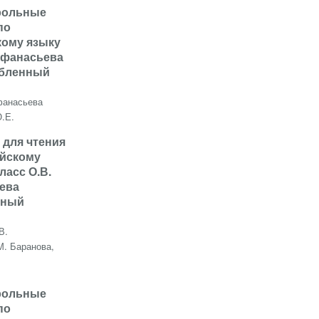
трольные
по
кому языку
Афанасьева
убленный
анасьева
Ю.Е.
а для чтения
ийскому
ласс О.В.
ева
нный
В.
М. Баранова,
трольные
по