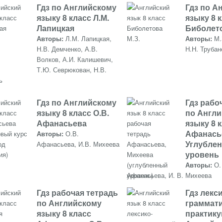
Гдз по Английскому
Гдз по А
языку 8 класс Л.М.
языку 8 к
Лапицкая
Биболет
Авторы:
Л.М. Лапицкая,
Авторы:
М.
Н.В. Демченко, А.В.
Н.Н. Трубан
Волков, А.И. Калишевич,
Т.Ю. Севрюкован, Н.В.
ь
Гдз по Английскому
Гдз рабо
языку 8 класс О.В.
по Англ
Афанасьева
языку 8 к
Афанась
Авторы:
О.В.
Углубле
Афанасьева, И.В. Михеева
уровень
Авторы:
О.
Афанасьева, И. В. Михеева
Гдз рабочая тетрадь
Гдз лекс
по Английскому
граммат
языку 8 класс
практику