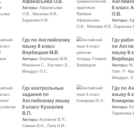
Афанасьева О.В.
Английс
8 класс 
Авторы:
Афанасьева
О.В.
О.В., Михеева И.В.,
Баранова К.М.
Авторы:
Аф
О.В., Михеева И.В., Баранова 
Гдз по Английскому
Гдз рабо
языку 8 класс
по Англ
Вербицкая М.В.
языку 8 
Вербицк
Авторы:
Вербицкая М.В.,
Маккинли С., Хастингс Б.,
Авторы:
М.
Миндрул О.С.
Уайт, Р. Фр
Миндрул, Е
Гдз контрольные
Гдз по А
задания по
языку 8 
Английскому языку
Комаров
8 класс Кузовлев
Авторы:
Ко
В.П.
Ларионова И
Авторы:
Кузовлев В.П.,
Симкин В.Н., Лапа Н.М.