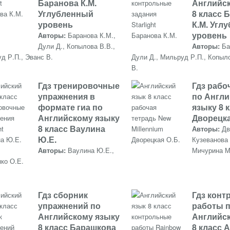
Баранова К.М.
Английс
Углубленный
8 класс 
уровень
К.М. Угл
уровень
Авторы:
Баранова К.М.,
Дули Д., Копылова В.В.,
Авторы:
Ба
д Р.П., Эванс В.
Дули Д., Мильруд Р.П., Копыло
В.
Гдз тренировочные
Гдз рабо
упражнения в
по Англ
формате гиа по
языку 8 
Английскому языку
Дворецка
8 класс Ваулина
Авторы:
Дв
Ю.Е.
Кузеванова 
Авторы:
Ваулина Ю.Е.,
Мичурина М
ко О.Е.
Гдз сборник
Гдз кон
упражнений по
работы 
Английскому языку
Английс
8 класс Барашкова
8 класс 