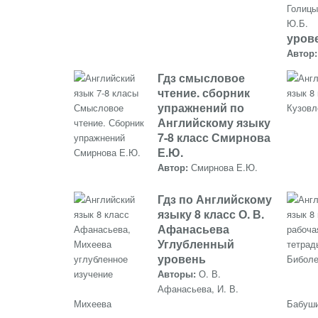
уров
Автор
Гдз смысловое
чтение. сборник
упражнений по
Английскому языку
7-8 класс Смирнова
Е.Ю.
Автор:
Смирнова Е.Ю.
Гдз по Английскому
языку 8 класс О. В.
Афанасьева
Углубленный
уровень
Авторы:
О. В.
Афанасьева, И. В.
Михеева
Бабуши