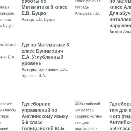
работы по
по Матем
Математике 8 класс
класс Ал
Е.В. Буцко
Для обу
интелле
Автор:
Е.В. Буцко
нарушен
Автор:
Алы
Гдз по Математике 8
класс Бунимович
Е.А. Углубленный
уровень
Авторы:
Бунимович Е.А.,
Булычев В.А.
Гдз сборник
Гдз сбор
упражнений по
тем для 
Английскому языку
к огэ (гиа
5-9 класс
Английс
Голицынский Ю.Б.
5-9 клас