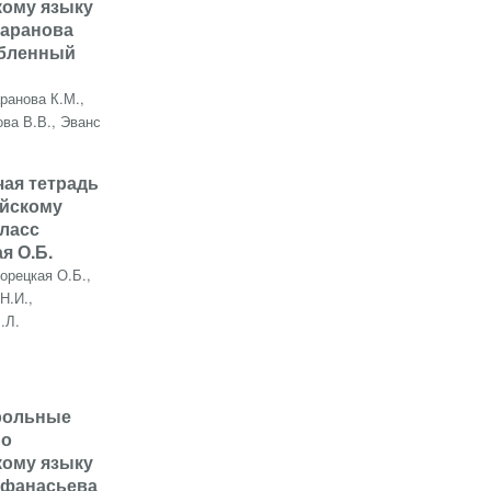
кому языку
Баранова
убленный
ранова К.М.,
ва В.В., Эванс
чая тетрадь
ийскому
класс
я О.Б.
орецкая О.Б.,
Н.И.,
.Л.
трольные
по
кому языку
Афанасьева