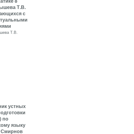
атике 8
ышева Т.В.
чающихся с
ктуальными
иями
шева Т.В.
ник устных
подготовки
) по
кому языку
с Смирнов