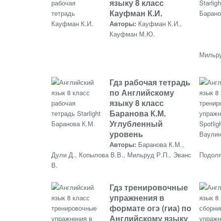
языку 8 класс
Кауфман К.И.
Авторы:
Кауфман К.И.,
Кауфман М.Ю.
Мильру
Гдз рабочая тетрадь
по Английскому
языку 8 класс
Баранова К.М.
Углубленный
уровень
Авторы:
Баранова К.М.,
Дули Д., Копылова В.В., Мильруд Р.П., Эванс
Подоля
В.
Гдз тренировочные
упражнения в
формате огэ (гиа) по
Английскому языку