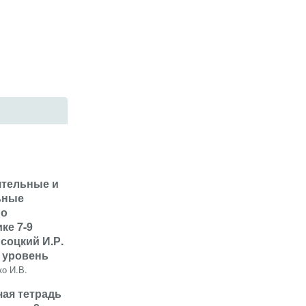
ятельные и
ьные
по
ке 7-9
соцкий И.Р.
 уровень
ко И.В.
чая тетрадь