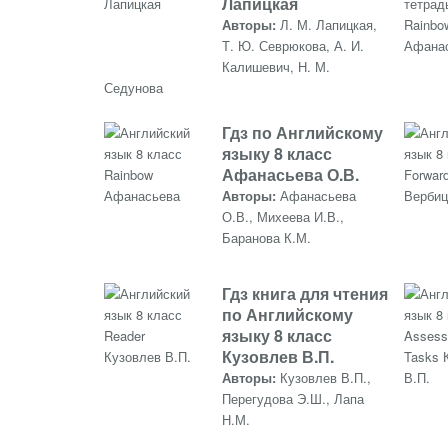
Лапицкая
Авторы:
Л. М. Лапицкая,
Т. Ю. Севрюкова, А. И.
Калишевич, Н. М.
Седунова
Гдз по Английскому
языку 8 класс
Афанасьева О.В.
Авторы:
Афанасьева
О.В., Михеева И.В.,
Баранова К.М.
Гдз книга для чтения
по Английскому
языку 8 класс
Кузовлев В.П.
Авторы:
Кузовлев В.П.,
Перегудова Э.Ш., Лапа
Н.М.