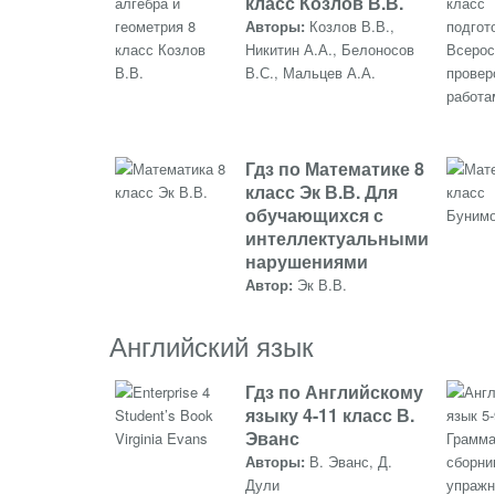
класс Козлов В.В.
Авторы:
Козлов В.В.,
Никитин А.А., Белоносов
В.С., Мальцев А.А.
Гдз по Математике 8
класс Эк В.В. Для
обучающихся с
интеллектуальными
нарушениями
Автор:
Эк В.В.
Английский язык
Гдз по Английскому
языку 4-11 класс В.
Эванс
Авторы:
В. Эванс, Д.
Дули