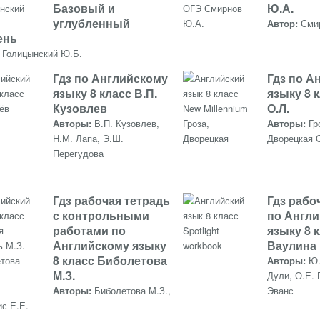
Базовый и
Ю.А.
углубленный
Автор:
Сми
ень
:
Голицынский Ю.Б.
Гдз по Английскому
Гдз по А
языку 8 класс В.П.
языку 8 
Кузовлев
О.Л.
Авторы:
В.П. Кузовлев,
Авторы:
Гр
Н.М. Лапа, Э.Ш.
Дворецкая 
Перегудова
Гдз рабочая тетрадь
Гдз рабо
с контрольными
по Англ
работами по
языку 8 
Английскому языку
Ваулина
8 класс Биболетова
Авторы:
Ю.
М.З.
Дули, О.Е. 
Авторы:
Биболетова М.З.,
Эванс
с Е.Е.