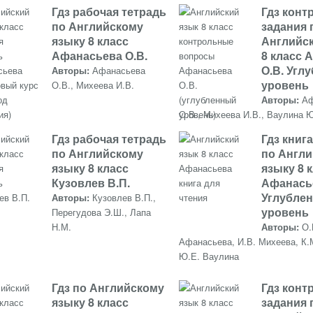
Гдз рабочая тетрадь
Гдз кон
по Английскому
задания 
языку 8 класс
Английс
Афанасьева О.В.
8 класс 
О.В. Угл
Авторы:
Афанасьева
уровень
О.В., Михеева И.В.
Авторы:
Аф
О.В., Михеева И.В., Ваулина 
Гдз рабочая тетрадь
Гдз книг
по Английскому
по Англ
языку 8 класс
языку 8 к
Кузовлев В.П.
Афанась
Углубле
Авторы:
Кузовлев В.П.,
уровень
Перегудова Э.Ш., Лапа
Н.М.
Авторы:
О.
Афанасьева, И.В. Михеева, К.
Ю.Е. Ваулина
Гдз по Английскому
Гдз кон
языку 8 класс
задания 