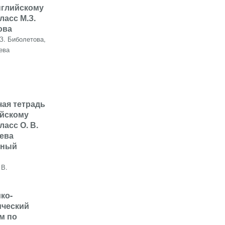
нглийскому
ласс М.З.
ова
З. Биболетова,
ева
чая тетрадь
ийскому
ласс О. В.
ева
нный
 В.
ико-
ический
м по