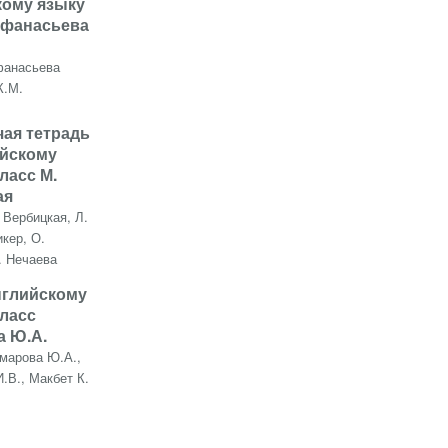
кому языку
Афанасьева
анасьева
К.М.
чая тетрадь
ийскому
класс М.
ая
 Вербицкая, Л.
икер, О.
. Нечаева
нглийскому
класс
а Ю.А.
марова Ю.А.,
.В., Макбет К.