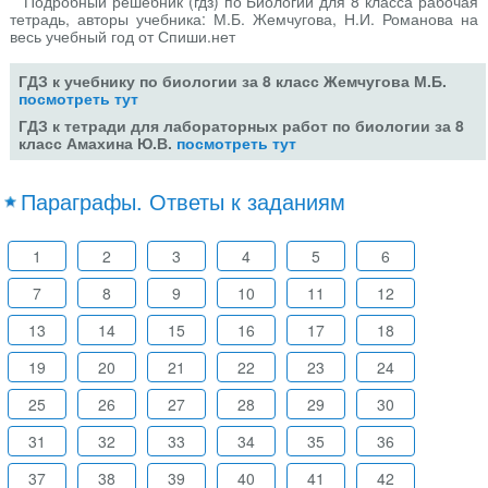
Подробный решебник (гдз) по Биологии для 8 класса рабочая
тетрадь, авторы учебника: М.Б. Жемчугова, Н.И. Романова на
весь учебный год от Спиши.нет
ГДЗ к учебнику по биологии за 8 класс Жемчугова М.Б.
посмотреть тут
ГДЗ к тетради для лабораторных работ по биологии за 8
класс Амахина Ю.В.
посмотреть тут
Параграфы. Ответы к заданиям
1
2
3
4
5
6
7
8
9
10
11
12
13
14
15
16
17
18
19
20
21
22
23
24
25
26
27
28
29
30
31
32
33
34
35
36
37
38
39
40
41
42