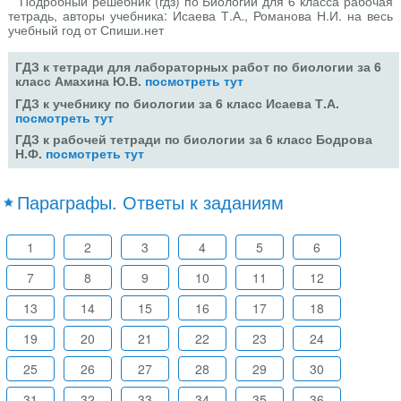
Подробный решебник (гдз) по Биологии для 6 класса рабочая
тетрадь, авторы учебника: Исаева Т.А., Романова Н.И. на весь
учебный год от Спиши.нет
ГДЗ к тетради для лабораторных работ по биологии за 6
класс Амахина Ю.В.
посмотреть тут
ГДЗ к учебнику по биологии за 6 класс Исаева Т.А.
посмотреть тут
ГДЗ к рабочей тетради по биологии за 6 класс Бодрова
Н.Ф.
посмотреть тут
Параграфы. Ответы к заданиям
1
2
3
4
5
6
7
8
9
10
11
12
13
14
15
16
17
18
19
20
21
22
23
24
25
26
27
28
29
30
31
32
33
34
35
36