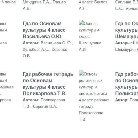
Миндрина Г.А., Глоцер
Саплина Е.В
А.В.
Е.С., Ярлык
Гдз по Основам
Гдз по О
культуры 4 класс
культуры
Васильева О.Ю.
Шемшури
Авторы:
Васильева О.Ю.,
Авторы:
Ше
Кульберг А.С., Корытко
Шемшурин 
О.В.
Гдз рабочая тетрадь
Гдз рабо
по Основам
по Осно
культуры 4 класс
культуры
Поликарпова Т.В.
Поликарп
Авторы:
Поликарпова
Автор:
Пол
Т.В., Серегин В.А.