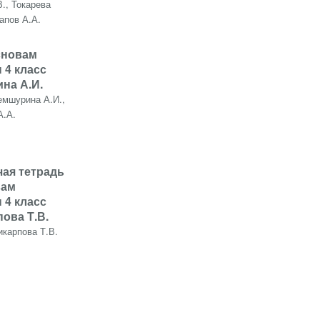
., Токарева
апов А.А.
сновам
 4 класс
на А.И.
мшурина А.И.,
А.А.
чая тетрадь
вам
 4 класс
ова Т.В.
икарпова Т.В.