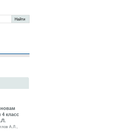
сновам
 4 класс
.Л.
глов А.Л.,