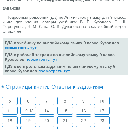
Дуванова
Подробный решебник (гдз) по Английскому языку для 9 класса
книга для чтения, авторы учебника: В. П. Кузовлев, Э. Ш.
Перегудова, Н. М. Лапа, О. В. Дуванова на весь учебный год от
Спиши.нет
ГДЗ к учебнику по английскому языку 9 класс Кузовлев
посмотреть тут
ГДЗ к рабочей тетради по английскому языку 9 класс
Кузовлев
посмотреть тут
ГДЗ к контрольным заданиям по английскому языку 9
класс Кузовлев
посмотреть тут
Страницы книги. Ответы к заданиям
5
6
7
8
9
10
11
12-13
14
15
16
17
18
19
20
21
22
23