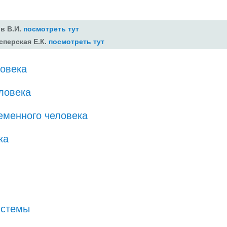
ов В.И.
посмотреть тут
сперская Е.К.
посмотреть тут
ловека
ловека
еменного человека
ка
истемы