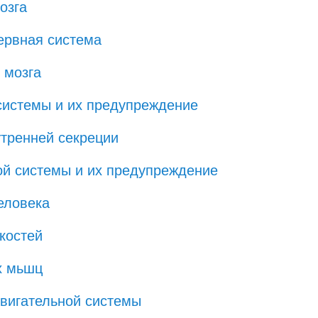
озга
нервная система
 мозга
системы и их предупреждение
утренней секреции
ой системы и их предупреждение
еловека
костей
х мьшц
двигательной системы