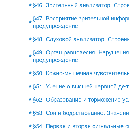
§46. Зрительный анализатор. Стро
§47. Восприятие зрительной инфор
предупреждение
§48. Слуховой анализатор. Строени
§49. Орган равновесия. Нарушения
предупреждение
§50. Кожно-мышечная чувствительн
§51. Учение о высшей нервной дея
§52. Образование и торможение у
§53. Сон и бодрствование. Значени
§54. Первая и вторая сигнальные 