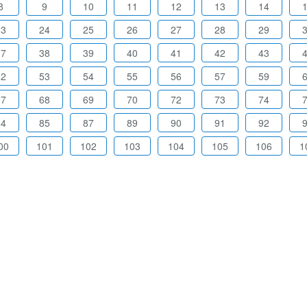
8
9
10
11
12
13
14
23
24
25
26
27
28
29
37
38
39
40
41
42
43
52
53
54
55
56
57
59
67
68
69
70
72
73
74
84
85
87
89
90
91
92
00
101
102
103
104
105
106
1