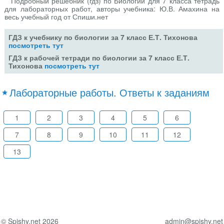
Подробный решебник (гдз) по Биологии для 7 класса тетрадь
для лабораторных работ, авторы учебника: Ю.В. Амахина на
весь учебный год от Спиши.нет
ГДЗ к учебнику по биологии за 7 класс Е.Т. Тихонова
посмотреть тут
ГДЗ к рабочей тетради по биологии за 7 класс Е.Т.
Тихонова
посмотреть тут
Лабораторные работы. Ответы к заданиям
1
2
3
4
5
6
7
8
9
10
11
12
13
© Spishy.net 2026
admin@spishy.net