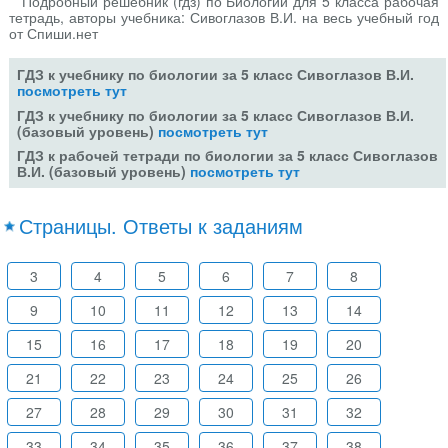
Подробный решебник (гдз) по Биологии для 5 класса рабочая
тетрадь, авторы учебника: Сивоглазов В.И. на весь учебный год
от Спиши.нет
ГДЗ к учебнику по биологии за 5 класс Сивоглазов В.И.
посмотреть тут
ГДЗ к учебнику по биологии за 5 класс Сивоглазов В.И.
(базовый уровень)
посмотреть тут
ГДЗ к рабочей тетради по биологии за 5 класс Сивоглазов
В.И. (базовый уровень)
посмотреть тут
Страницы. Ответы к заданиям
3
4
5
6
7
8
9
10
11
12
13
14
15
16
17
18
19
20
21
22
23
24
25
26
27
28
29
30
31
32
33
34
35
36
37
38