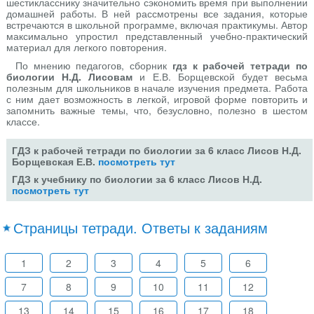
шестикласснику значительно сэкономить время при выполнении
домашней работы. В ней рассмотрены все задания, которые
встречаются в школьной программе, включая практикумы. Автор
максимально упростил представленный учебно-практический
материал для легкого повторения.
По мнению педагогов, сборник
гдз к рабочей тетради по
биологии Н.Д. Лисовам
и Е.В. Борщевской будет весьма
полезным для школьников в начале изучения предмета. Работа
с ним дает возможность в легкой, игровой форме повторить и
запомнить важные темы, что, безусловно, полезно в шестом
классе.
ГДЗ к рабочей тетради по биологии за 6 класс Лисов Н.Д.
Борщевская Е.В.
посмотреть тут
ГДЗ к учебнику по биологии за 6 класс Лисов Н.Д.
посмотреть тут
Страницы тетради. Ответы к заданиям
1
2
3
4
5
6
7
8
9
10
11
12
13
14
15
16
17
18