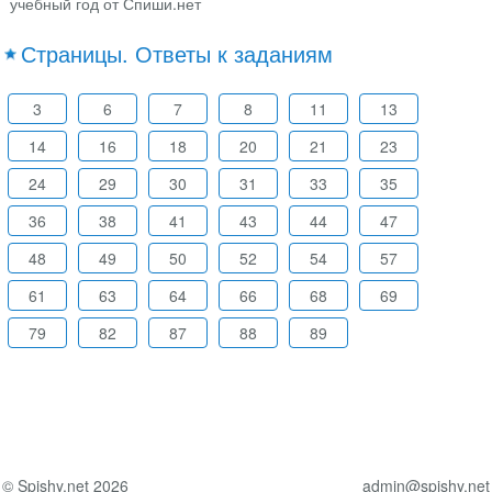
учебный год от Спиши.нет
Страницы. Ответы к заданиям
3
6
7
8
11
13
14
16
18
20
21
23
24
29
30
31
33
35
36
38
41
43
44
47
48
49
50
52
54
57
61
63
64
66
68
69
79
82
87
88
89
© Spishy.net 2026
admin@spishy.net