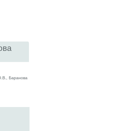
ова
О.В., Баранова