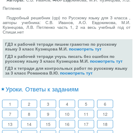
Петленко
Подробный решебник (гдз) по Русскому языку для 3 класса ,
авторы учебника: С.В. Иванов, А.О. Евдокимова, М.И.
Кузнецова, Л.В. Петленко часть 1, 2 на весь учебный год от
Спиши.нет
ГДЗ к рабочей тетради пишем грамотно по русскому
языку 3 класс Кузнецова М.И.
посмотреть тут
ГДЗ к рабочей тетради учусь писать без ошибок по
русскому языку 3 класс Кузнецова М.И.
посмотреть тут
ГДЗ к тетради для контрольных работ по русскому языку
за 3 класс Романова В.Ю.
посмотреть тут
Уроки. Ответы к заданиям
1
2
3
4
5
6
7
8
9
10
11
12
13
14
15
16
17
18