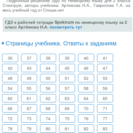
Подробный решебник (гдз) по Немецкому языку для 2 класса
Спектрум, авторы учебника: Артемова Н.А., Гаврилова Т.А. на
весь учебный год от Спиши.нет
ГДЗ к рабочей тетради Spektrum по немецкому языку за 2
класс Артёмова Н.А.
посмотреть тут
Страницы учебника. Ответы к заданиям
36
37
38
39
40
41
42
43
44
45
46
47
48
49
50
51
52
53
54
55
56
57
58
59
60
61
62
63
64
65
66
67
68
69
70
71
72
73
74
75
76
77
78
79
80
81
82
83