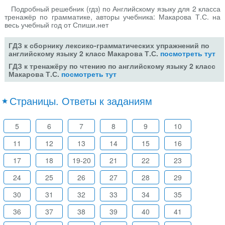
Подробный решебник (гдз) по Английскому языку для 2 класса
тренажёр по грамматике, авторы учебника: Макарова Т.С. на
весь учебный год от Спиши.нет
ГДЗ к сборнику лексико-грамматических упражнений по
английскому языку 2 класс Макарова Т.С.
посмотреть тут
ГДЗ к тренажёру по чтению по английскому языку 2 класс
Макарова Т.С.
посмотреть тут
Страницы. Ответы к заданиям
5
6
7
8
9
10
11
12
13
14
15
16
17
18
19-20
21
22
23
24
25
26
27
28
29
30
31
32
33
34
35
36
37
38
39
40
41