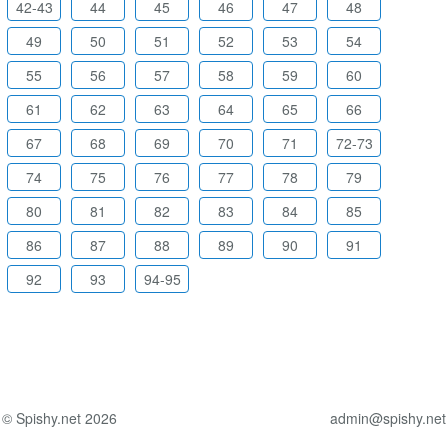
42-43
44
45
46
47
48
49
50
51
52
53
54
55
56
57
58
59
60
61
62
63
64
65
66
67
68
69
70
71
72-73
74
75
76
77
78
79
80
81
82
83
84
85
86
87
88
89
90
91
92
93
94-95
© Spishy.net 2026
admin@spishy.net