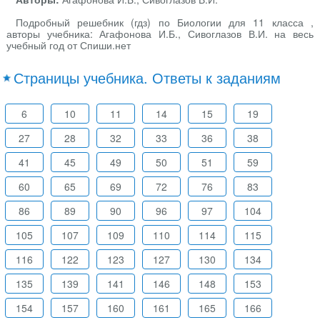
Подробный решебник (гдз) по Биологии для 11 класса ,
авторы учебника: Агафонова И.Б., Сивоглазов В.И. на весь
учебный год от Спиши.нет
Страницы учебника. Ответы к заданиям
6
10
11
14
15
19
27
28
32
33
36
38
41
45
49
50
51
59
60
65
69
72
76
83
86
89
90
96
97
104
105
107
109
110
114
115
116
122
123
127
130
134
135
139
141
146
148
153
154
157
160
161
165
166