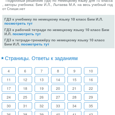
Подробный решебник (гдз) по Немецкому языку для 10 класса
, авторы учебника: Бим И.Л., Лытаева М.А. на весь учебный год
от Спиши.нет
ГДЗ к учебнику по немецкому языку 10 класс Бим И.Л.
посмотреть тут
ГДЗ к рабочей тетради по немецкому языку 10 класс Бим
И.Л.
посмотреть тут
ГДЗ к тетради-тренажёру по немецкому языку 10 класс
Бим И.Л.
посмотреть тут
Страницы. Ответы к заданиям
4
6
7
8
9
10
11
12
13
14
15
16
17
18
19
20
21
22
24
25
26
27
28
29
30
31
32
33
34
35
36
38
39
40
41
42