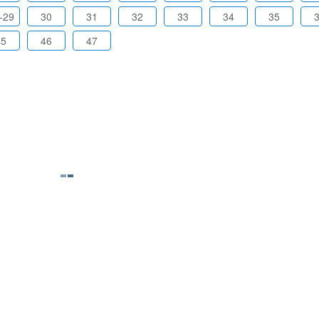
-29
30
31
32
33
34
35
45
46
47