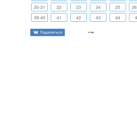
20-21
22
23
24
25
26
38-40
41
42
43
44
Поделиться