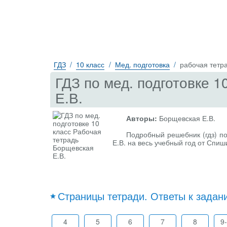
ГДЗ
10 класс
Мед. подготовка
рабочая тетр
ГДЗ по мед. подготовке 
Е.В.
Авторы:
Борщевская Е.В.
Подробный решебник (гдз) по
Е.В. на весь учебный год от Спиш
Страницы тетради. Ответы к задан
4
5
6
7
8
9