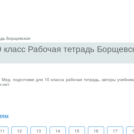
адь Борщевская
10 класс Рабочая тетрадь Борщевс
 Мед. подготовке для 10 класса рабочая тетрадь, авторы учебник
и.нет
иям
-11
12
13
14
15
16
17