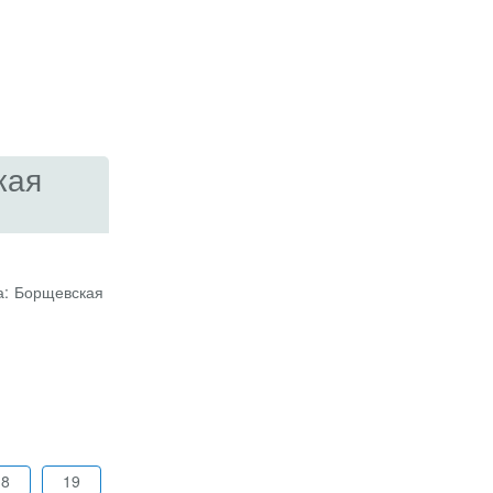
кая
а: Борщевская
18
19