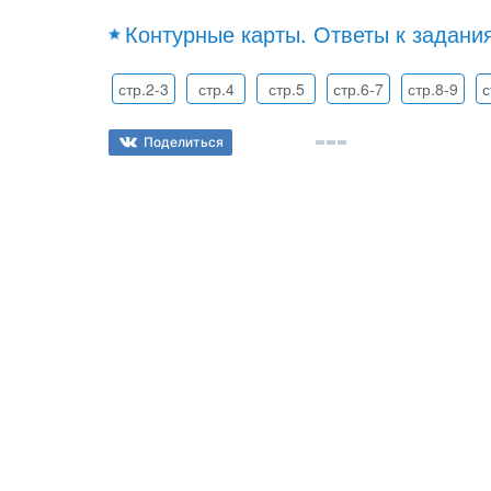
Контурные карты. Ответы к задани
стр.2-3
стр.4
стр.5
стр.6-7
стр.8-9
с
Поделиться