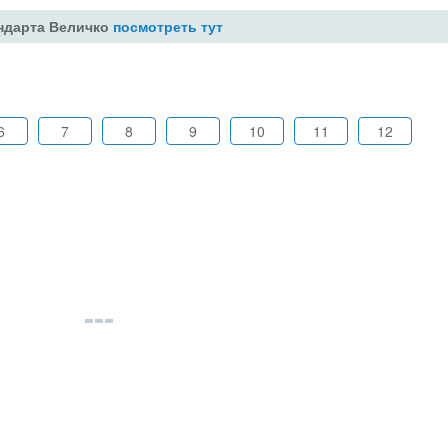
андарта Величко
посмотреть тут
6
7
8
9
10
11
12