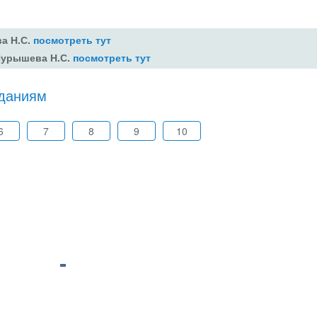
ва Н.С.
посмотреть тут
 Пурышева Н.С.
посмотреть тут
аданиям
6
7
8
9
10