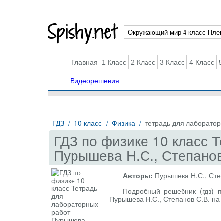
Spishy.net
Главная
1 Класс
2 Класс
3 Класс
4 Класс
Видеорешения
ГДЗ
10 класс
Физика
тетрадь для лаборато
ГДЗ по физике 10 класс 
Пурышева Н.С., Степанов
Авторы:
Пурышева Н.С., Сте
Подробный решебник (гдз) п
Пурышева Н.С., Степанов С.В. на