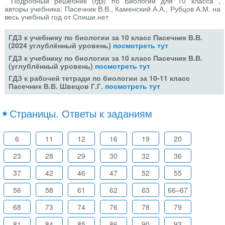
Подробный решебник (гдз) по Биологии для 10 класса ,
авторы учебника: Пасечник В.В., Каменский А.А., Рубцов А.М. на
весь учебный год от Спиши.нет
ГДЗ к учебнику по биологии за 10 класс Пасечник В.В.
(2024 углублённый уровень)
посмотреть тут
ГДЗ к учебнику по биологии за 10 класс Пасечник В.В.
(углублённый уровень)
посмотреть тут
ГДЗ к рабочей тетради по биологии за 10-11 класс
Пасечник В.В. Швецов Г.Г.
посмотреть тут
Страницы. Ответы к заданиям
6
11
12
16
19
20
23
28
29
30
32
36
37
42
46
47
52
55
56
58
61
62
63
66–67
68
73
74
76
78
79
81
84
85
86
90
93