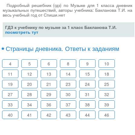
Подробный решебник (гдз) по Музыке для 1 класса дневник
музыкальных путешествий, авторы учебника: Бакланова Т.И. на
весь учебный год от Спиши.нет
ГДЗ к учебнику по музыке за 1 класс Бакланова Т.И.
посмотреть тут
Страницы дневника. Ответы к заданиям
4
5
6
8
9
10
11
12
13
14
15
18
19
20
21
23
24
25
27
28
29
30
31
32
33
34
36
37
38
39
40
41
42
43
44
46